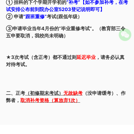
①
挂科的下个学期开学初的
“补考”【如不参加补考，在考
试安排公布前到院办公室5203登记说明即可】
②
申请
“跟班重修”
考试(跟低年级）
③申请毕业当年4月份的“毕业重修考试”。（教育部三令
五申要取消，我校尚未明确）
★3次考试（含正考）都不通过则
延迟毕业
，请务必认真
对待考试。
二、正考
（初修期末考试）
无故缺考
（没申请缓考）、作
弊者，
取消补考资格（算放弃1次）