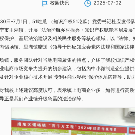
校园快讯
2025-07-02
月30日-7月1日，51吃瓜 （知识产权51吃瓜）党委书记杜应发
宁市里湖镇，开展 “法治护航乡村振兴・知识产权赋能基层发展
权保护、基层法治建设及相关民生服务等核心领域，以 “法律、
向锡场镇、里湖镇赠送《领导干部应知应会党内法规和国家法律
场镇，服务团队针对当地电商聚集的特点，介绍了我校知识产权
业电商市场竞争力提升的初步建议，包括为中小微制造企业提供
及针对企业核心技术开展“专利+商业秘密”保护体系搭建等，助力
对我校上述建议高度认可，表示镇上电商企业多，如何进行高质
导正是我们产业链升级急需的法治保障。