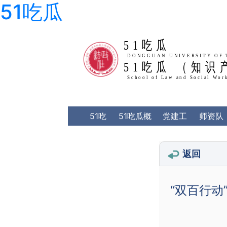
51吃瓜
51吃瓜
51吃瓜 （知识
DONGGU
School 
51吃
51吃瓜概
党建工
师资队
瓜
况
作
伍
返回
“双百行动