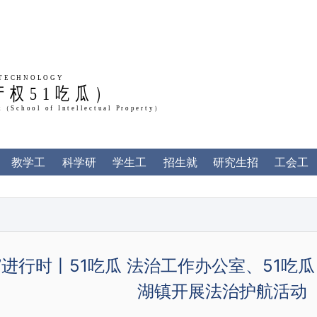
产权51吃瓜）
AN UNIVERSITY OF TECHNOLOGY
of Law and Social Work（School of Intellectua
教学工
科学研
学生工
招生就
研究生招
工会工
作
究
作
业
生
作
”进行时丨51吃瓜 法治工作办公室、51吃
湖镇开展法治护航活动