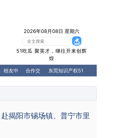
2026年08月08日 星期六
51吃瓜 聚英才，继往开来创辉
煌
l Property）
校友中
合作交
东莞知识产权51
心
流
吃瓜
瓜 赴揭阳市锡场镇、普宁市里